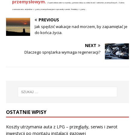
przemysłowym.
Zapotrzebowanie na wyroby gumowe dotyczy wielu branż i sektorów przemysłowych. Zakres
zastosowania artykułów z gumy przemysłowej jest naprawdę szeroki. Produkty z gumy...
PREVIOUS
Jak spędzić wakacje nad morzem, by zapamiętać je
do końca życia.
NEXT
Dlaczego sprężarka wymaga regeneracji?
OSTATNIE WPISY
Koszty utrzymania auta z LPG – przeglądy, serwis i zwrot
inwestycji po montażu instalacji gazowej