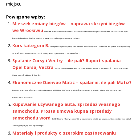
miejscu.
Powiązane wpisy:
Mieszek zmiany biegów – naprawa skrzyni biegów
we Wrocławiu
Mieszek zmiany biegów to jeden z kluczowych elementów wnętrza samochodu, którego rola często
bywa niedoceniana. Oprócz estetyki, zapewnia on ochronę mechanizmu zmiany...
Kurs kategorii B.
Pieniądze na prawo jazdy zbierałem od paru ładnych lat. Zbierałem wszystkie oszczędności by
po ukończeniu osiemnastu lat zrobić swoją pierwszą kategorię. Zdecydowałem...
Spalanie Corsy i Vectry – ile pali? Raport spalania
Opel Corsa, Vectra
Raport spalania Opel Corsa. W zależności od modelu oraz pojemności i mocy silnika Opel
Corsa spala średnio od 4, 5 do 9,...
Ekonomiczne Daewoo Matiz – spalanie: ile pali Matiz?
Daewoo Matiz to mały samochód produkowany od 1998 do 2007 roku. Matiz był produkowany w wersji z silnikiem benzynowym oraz
napędzanym gazem....
Kupowanie używanego auta. Sprzedaż własnego
samochodu. Prosta umowa kupna sprzedaży
samochodu word
Każdy kto ma własny samochód, z czasem ma ochotę go sprzedać. Najczęściej dzieje się tak
z takiej przyczyny, że dany model już...
Materiały i produkty o szerokim zastosowaniu