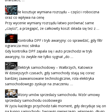
Ile kosztuje wymiana rozrządu – części i robocizna
oraz co wpływa na cenę
Przy wycenie wymiany rozrządu łatwo porównać same
„części”, a przegapić, że całkowity koszt składa się też z …
Kontrolka DPF i tryb awaryjny: co sprawdzić, gdy filtr
ogranicza moc silnika
Gdy kontrolka DPF zapala się i auto przechodzi w tryb
awaryjny, to zwykle nie tylko sygnał „do …
Elektryk samochodowy – Wałbrzych, Katowice
W dzisiejszych czasach, gdy samochody stają się coraz
bardziej zaawansowane technologicznie, rola elektryka
samochodowego zyskuje na znaczeniu. …
Wzory umów sprzedaży samochodu. Wzór umowy
sprzedaży samochodu osobowego
W życiu każdego przychodzi taki moment, gdy decyduje się on
na kupno samochodu. Swojego pierwszego, własnego, długo