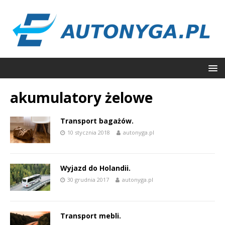
akumulatory żelowe
Transport bagażów.
10 stycznia 2018
autonyga.pl
Wyjazd do Holandii.
30 grudnia 2017
autonyga.pl
Transport mebli.