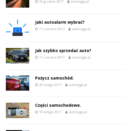
22 grudnia 2017
autonyga.pl
Jaki autoalarm wybrać?
11 czerwca 2017
autonyga.pl
Jak szybko sprzedać auto?
11 czerwca 2017
autonyga.pl
Pożycz samochód.
28 lutego 2017
autonyga.pl
Części samochodowe.
10 lutego 2017
autonyga.pl