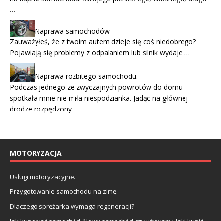
…
Naprawa samochodów.
Zauważyłeś, że z twoim autem dzieje się coś niedobrego?
Pojawiają się problemy z odpalaniem lub silnik wydaje …
Naprawa rozbitego samochodu.
Podczas jednego ze zwyczajnych powrotów do domu
spotkała mnie nie miła niespodzianka. Jadąc na głównej
drodze rozpędzony …
MOTORYZACJA
Usługi motoryzacyjne.
Przygotowanie samochodu na zimę.
Dlaczego sprężarka wymaga regeneracji?
Jak kupować samochód. Nowy samochód czy używany. Jaki kupić