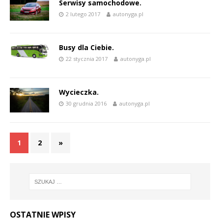
Serwisy samochodowe.
2 lutego 2017
autonyga.pl
Busy dla Ciebie.
22 stycznia 2017
autonyga.pl
Wycieczka.
30 grudnia 2016
autonyga.pl
1
2
»
OSTATNIE WPISY