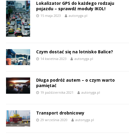
Lokalizator GPS do każdego rodzaju
pojazdu – sprawdź moduły IKOL!
15 maja 2023
autonyga.pl
Czym dostać się na lotnisko Balice?
14 kwietnia 2023
autonyga.pl
Długa podróż autem – o czym warto
pamiętać
19 października 2021
autonyga.pl
Transport drobnicowy
29 września 2020
autonyga.pl