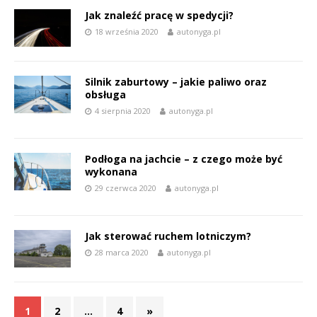
Jak znaleźć pracę w spedycji?
18 września 2020
autonyga.pl
Silnik zaburtowy – jakie paliwo oraz
obsługa
4 sierpnia 2020
autonyga.pl
Podłoga na jachcie – z czego może być
wykonana
29 czerwca 2020
autonyga.pl
Jak sterować ruchem lotniczym?
28 marca 2020
autonyga.pl
1
2
…
4
»