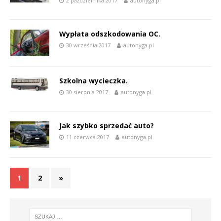
2 października 2017
autonyga.pl
Wypłata odszkodowania OC.
30 września 2017
autonyga.pl
Szkolna wycieczka.
30 sierpnia 2017
autonyga.pl
Jak szybko sprzedać auto?
11 czerwca 2017
autonyga.pl
1
2
»