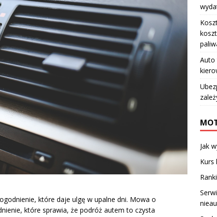
wydat
Koszt
koszt
paliw
Auto 
kiero
Ubez
zależ
MOT
Jak w
Kurs 
Rank
Serwi
odnienie, które daje ulgę w upalne dni. Mowa o
niea
dnienie, które sprawia, że podróż autem to czysta