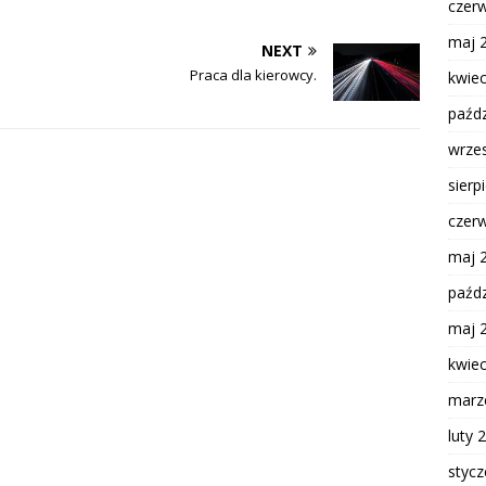
czer
maj 
NEXT
Praca dla kierowcy.
kwie
paźdz
wrze
sierp
czer
maj 
paźdz
maj 
kwie
marz
luty 
styc