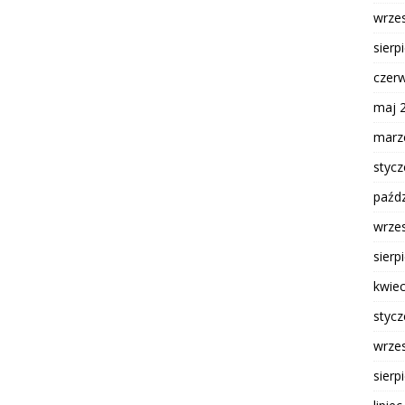
wrze
sierp
czer
maj 
marz
styc
paźdz
wrze
sierp
kwie
styc
wrze
sierp