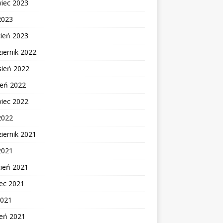
wiec 2023
2023
cień 2023
iernik 2022
sień 2022
ień 2022
wiec 2022
2022
iernik 2021
2021
cień 2021
ec 2021
2021
zeń 2021