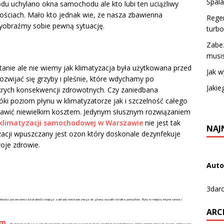
Spala
du uchylano okna samochodu ale kto lubi ten uciążliwy
kościach. Mało kto jednak wie, że nasza zbawienna
Regen
Wyobraźmy sobie pewną sytuację.
turb
Zabez
musi
ie ale nie wiemy jak klimatyzacja była użytkowana przed
Jak 
ozwijać się grzyby i pleśnie, które wdychamy po
Jakie
krych konsekwencji zdrowotnych. Czy zaniedbana
ki poziom płynu w klimatyzatorze jak i szczelność całego
rawić niewielkim kosztem. Jedynym słusznym rozwiązaniem
 klimatyzacji samochodowej w Warszawie
nie jest tak
NAJ
acji wpuszczany jest ozon który doskonale dezynfekuje
oje zdrowie.
Auto
3darc
liwości poszerzenia działalności mojego zakładu mechanicznego do głowy wpadło mi kilka pomysłów. Były to między innymi serwis i
ARC
rm.
W dzisiejszych czasach obserwujemy dynamiczny rozwój małych i średnich przedsiębiorstw. Firmy prężnie mkną do przodu zdobywając