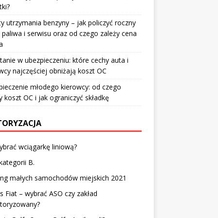
ki?
y utrzymania benzyny – jak policzyć roczny
 paliwa i serwisu oraz od czego zależy cena
a
tanie w ubezpieczeniu: które cechy auta i
wcy najczęściej obniżają koszt OC
pieczenie młodego kierowcy: od czego
y koszt OC i jak ograniczyć składkę
ORYZACJA
ybrać wciągarkę liniową?
kategorii B.
ing małych samochodów miejskich 2021
s Fiat – wybrać ASO czy zakład
utoryzowany?