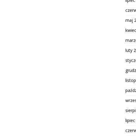
lipie
czer
maj 
kwie
marz
luty 
styc
grud
listo
paźdz
wrze
sierp
lipie
czer