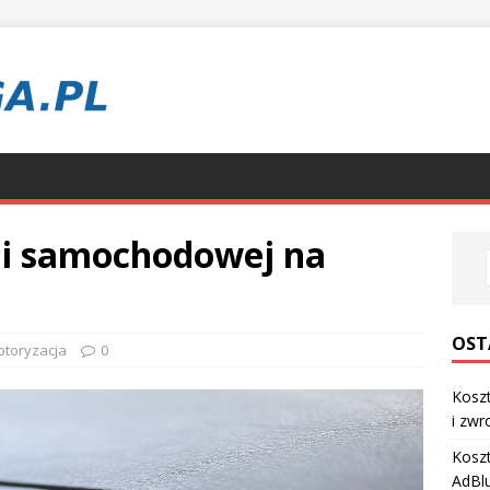
ji samochodowej na
OST
toryzacja
0
Koszt
i zwr
Koszt
AdBl