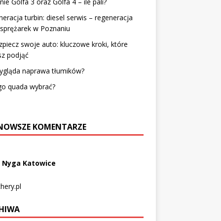
nie Golfa 3 oraz Golfa 4 – ile pali?
eracja turbin: diesel serwis – regeneracja
osprężarek w Poznaniu
piecz swoje auto: kluczowe kroki, które
sz podjąć
wygląda naprawa tłumików?
go quada wybrać?
NOWSZE KOMENTARZE
 Nyga Katowice
hery.pl
HIWA