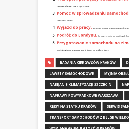
kolejne kwalifikacje i rynki. Często rozwój...
Pomoc w sprowadzeniu samochod
samochód z lawetą i...
Wyjazd do pracy.
Zmuszony sytuacją materialną i trudnościami 
Podróż do Londynu.
Od zawsze chciałam podróżować. Strasz
Przygotowanie samochodu na zim
lokalizujemy i usuwamy drobne usterki, dbamy o prawidłowy stan...
BADANIA KIEROWCÓW KRAKÓW
D
LAWETY SAMOCHODOWE
MYJNIA OBSŁ
NABIJANIE KLIMATYZACJI SZCZECIN
NA
NAPRAWY POWYPADKOWE WARSZAWA
REJSY NA STATKU KRAKÓW
SERWIS SA
TRANSPORT SAMOCHODÓW Z BELGII WIELK
WYMIANA AKUMULATORÓW KRAKÓW