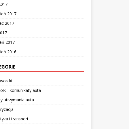
2017
cień 2017
ec 2017
2017
zeń 2017
zień 2016
EGORIE
wostki
olki i komunikaty auta
y utrzymania auta
ryzacja
tyka i transport