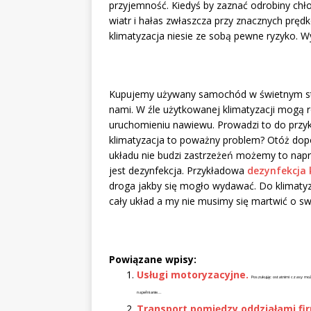
przyjemność. Kiedyś by zaznać odrobiny chło
wiatr i hałas zwłaszcza przy znacznych pręd
klimatyzacja niesie ze sobą pewne ryzyko. 
Kupujemy używany samochód w świetnym stan
nami. W źle użytkowanej klimatyzacji mogą r
uruchomieniu nawiewu. Prowadzi to do przy
klimatyzacja to poważny problem? Otóż dopó
układu nie budzi zastrzeżeń możemy to nap
jest dezynfekcja. Przykładowa
dezynfekcja
droga jakby się mogło wydawać. Do klimatyz
cały układ a my nie musimy się martwić o sw
Powiązane wpisy:
Usługi motoryzacyjne.
Poszukując ostatnimi czasy moż
napełnianie...
Transport pomiędzy oddziałami fi