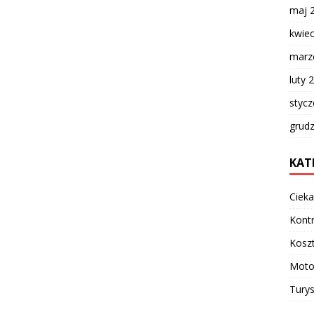
maj 
kwie
marz
luty 
styc
grud
KAT
Cieka
Kontr
Koszt
Moto
Turys