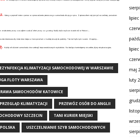
sierp
u.
Kolega poprosił mnie o pomoc w sprowadzeniu pierwszego samochodu dla jego syna. Zajmowałem się tym już wcześniej, posiadam
lipie
czer
w znalezieniu pracy zacząłem szukać ofert pracy za granicą. Kusiły dużo wyższe stawki niż w Polsce i...
paźdz
nie interesowały mnie inne miejsca i korzystałam z każdej okazji do podróży. Tak też było tym razem. Znajomy...
ę.
lipie
Każdy właściciel samochodu chce uniknąć nieprzewidzianych wydatków. Na bieżąco kontrolujemy wszelkie płyny eksploatacyjne,
czer
EZYNFEKCJA KLIMATYZACJI SAMOCHODOWEJ W WARSZAWIE
maj 
luty 
UGA FLOTY WARSZAWA
sierp
PRAWA SAMOCHODÓW KATOWICE
grud
PRZEGLĄD KLIMATYZACJI
PRZEWÓZ OSÓB DO ANGLII
listo
MOCHODOWY SZCZECIN
TANI KURIER MIEJSKI
wrze
OPOLSKA
USZCZELNIANIE SZYB SAMOCHODOWYCH
sierp