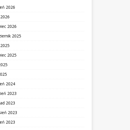
ień 2026
c 2026
wiec 2026
iernik 2025
c 2025
wiec 2025
2025
2025
ień 2024
zień 2023
pad 2023
sień 2023
ień 2023