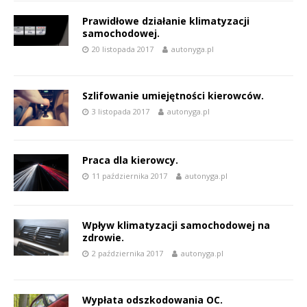
Prawidłowe działanie klimatyzacji
samochodowej.
20 listopada 2017
autonyga.pl
Szlifowanie umiejętności kierowców.
3 listopada 2017
autonyga.pl
Praca dla kierowcy.
11 października 2017
autonyga.pl
Wpływ klimatyzacji samochodowej na
zdrowie.
2 października 2017
autonyga.pl
Wypłata odszkodowania OC.