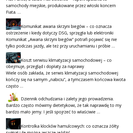
samochody miejskie, produkowane przez włoski koncern
Fiata. …
Komunikat awaria skrzyni biegów – co oznacza
ostrzeżenie i kiedy dotyczy DSG, sprzęgła lub elektroniki
Komunikat „Awaria skrzyni biegów” potrafi pojawić się nie
tylko podczas jazdy, ale też przy uruchamianiu i próbie …
Koszt serwisu klimatyzacji samochodowej – co
obejmuje, przegląd i dopłaty za naprawy
Wiele osób zakłada, że serwis klimatyzacji samochodowej
kończy się na samym „nabiciu”, a tymczasem końcowa kwota
często …
Dziennik odchudzania i zalety jego prowadzenia.
Bardzo często mówimy dietetykowi, że tak naprawdę to my
bardzo mało jemy. I jeśli spojrzeć to właściwie …
Kontrolka klocków hamulcowych: co oznacza żółty
sygnał i ile można jeszcze jeździć