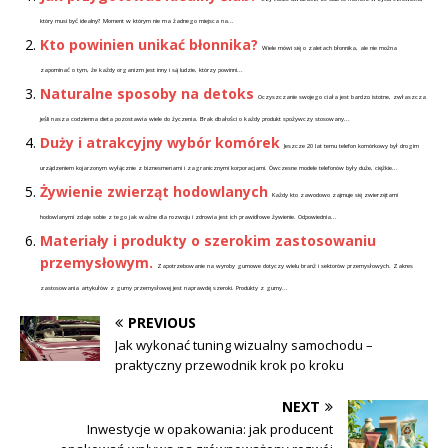
który musi być idealny? Moment w którym nie ma żadnego miejsca na...
Kto powinien unikać błonnika?
Wiele mówi się o zaletach błonnika, ale nie można
zapominać o tym, że każdy organizm jest inny i są ludzie, którzy powinni...
Naturalne sposoby na detoks
Oczyszczanie swojego ciała jest bardzo istotne, zwłaszcza
jeśli nasza codzienna dieta pozostawia wiele do życzenia. Brak dbałości o każdy produkt spożywczy stosowany...
Duży i atrakcyjny wybór komórek
Jeszcze 20 lat temu telefon komórkowy był drogim
urządzeniem kojarzonym wyłącznie z biznesmenami i zagranicznymi korporacjami. Ówczesne modele telefonów były duże, ciężkie...
Żywienie zwierząt hodowlanych
Każdy kto zawodowo zajmuje się zwierzętami
hodowlanymi zdaje sobie z tego jak ważne dla rozwoju i zdrowia jest ich prawidłowe żywienie. Odpowiednia...
Materiały i produkty o szerokim zastosowaniu
przemysłowym.
Zapotrzebowanie na wyroby gumowe dotyczy wielu branż i sektorów przemysłowych. Zakres
zastosowania artykułów z gumy przemysłowej jest naprawdę szeroki. Produkty z gumy...
PREVIOUS
Jak wykonać tuning wizualny samochodu –
praktyczny przewodnik krok po kroku
NEXT
Inwestycje w opakowania: jak producent