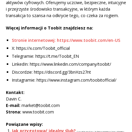
aktywów cyfrowych. Oferujemy uczciwe, bezpieczne, intuicyjne
i przejrzyste środowisko transakcyjne, w którym każda
transakcja to szansa na odkrycie tego, co czeka za rogiem.
Więcej informacji o Toobit znajdziesz na:
Stronie internetowej: https://www.toobit.com/en-US
X: https://x.com/Toobit_official
Telegramie: https://t.me/Toobit_EN
LinkedIn: https://www.linkedin.com/company/toobit/
Discordzie: https://discord.gg/3bnHzs27nt
Instagramie: https://www.instagram.com/toobitofficial/
Kontakt:
Davin C.
E-mail:
market@toobit.com
Strona:
www.toobit.com
Powiązane wpisy:
Jak przygotować idealny ślub?
Czy także uważasz, że ślub to moment w życiu człowieka,