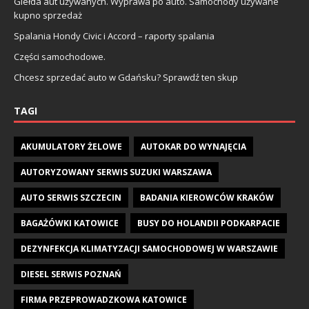
Giełda aut używanych. Wyprawa po auto. Samochody używane
kupno sprzedaż
Spalania Hondy Civic i Accord – raporty spalania
Części samochodowe.
Chcesz sprzedać auto w Gdańsku? Sprawdź ten skup
TAGI
AKUMULATORY ŻELOWE
AUTOKAR DO WYNAJĘCIA
AUTORYZOWANY SERWIS SUZUKI WARSZAWA
AUTO SERWIS SZCZECIN
BADANIA KIEROWCÓW KRAKÓW
BAGAŻÓWKI KATOWICE
BUSY DO HOLANDII PODKARPACIE
DEZYNFEKCJA KLIMATYZACJI SAMOCHODOWEJ W WARSZAWIE
DIESEL SERWIS POZNAŃ
FIRMA PRZEPROWADZKOWA KATOWICE