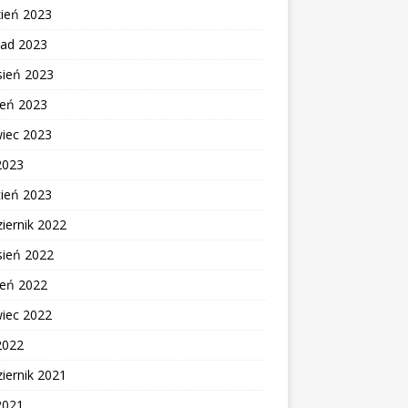
zień 2023
pad 2023
sień 2023
ień 2023
wiec 2023
2023
cień 2023
iernik 2022
sień 2022
ień 2022
wiec 2022
2022
iernik 2021
2021