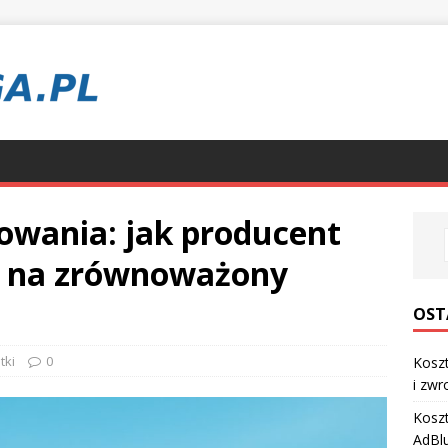
owania: jak producent
 na zrównoważony
OST
tki
0
Koszt
i zwr
Koszt
AdBl