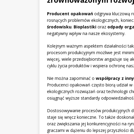
Producent opakowań
odgrywa kluczową r
rosnących problemów ekologicznych, koniec
środowisku
.
Bioplastiki
oraz
odpady org
negatywny wpływ na nasze ekosystemy.
Kolejnym ważnym aspektem działalności taki
procesom produkcyjnym możliwe jest minimal
więcej, wiele przedsiębiorstw angażuje się
cyklu życia produktów i wspiera ochronę nasz
Nie można zapominać o
współpracy z inn
Producenci opakowań często biorą udział w r
ekologicznych rozwiązań oraz technologii c
osiągnąć wyższe standardy odpowiedzialnoś
Dostosowywanie procesów produkcyjnych 
staje się wręcz konieczne. To także doskon
oraz zwiększania jej konkurencyjności na ry
graczami w dążeniu do lepszej przyszłości dl