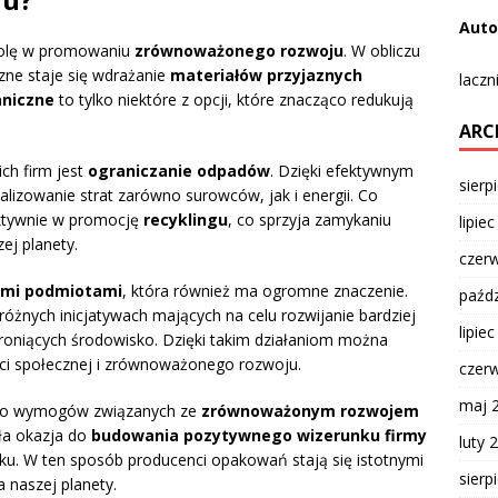
Auto
olę w promowaniu
zrównoważonego rozwoju
. W obliczu
zne staje się wdrażanie
materiałów przyjaznych
laczn
aniczne
to tylko niektóre z opcji, które znacząco redukują
ARC
ch firm jest
ograniczanie odpadów
. Dzięki efektywnym
sierp
izowanie strat zarówno surowców, jak i energii. Co
 aktywnie w promocję
recyklingu
, co sprzyja zamykaniu
lipie
ej planety.
czer
ymi podmiotami
, która również ma ogromne znaczenie.
paźdz
óżnych inicjatywach mających na celu rozwijanie bardziej
lipie
hroniących środowisko. Dzięki takim działaniom można
ci społecznej i zrównoważonego rozwoju.
czer
maj 
do wymogów związanych ze
zrównoważonym rozwojem
ała okazja do
budowania pozytywnego wizerunku firmy
luty 
nku. W ten sposób producenci opakowań stają się istotnymi
sierp
a naszej planety.