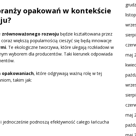
grud
 branży opakowań w kontekście
listo
ju?
wrze
e
zrównoważonego rozwoju
będzie kształtowana przez
sierp
 coraz większą popularnością cieszyć się będą innowacje
czer
ymi
. Te ekologiczne tworzywa, które ulegają rozkładowi w
anym wyborem dla producentów. Taki kierunek odpowiada
maj 
mentów.
kwie
h opakowaniach
, które odgrywają ważną rolę w tej
paźdz
niom, takim jak:
wrze
sierp
czer
maj 
w i jednocześnie podnoszą efektywność całego łańcucha
paźdz
maj 