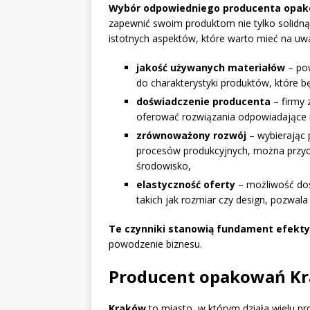
Wybór odpowiedniego producenta opa
zapewnić swoim produktom nie tylko solidną o
istotnych aspektów, które warto mieć na uw
jakość używanych materiałów
– pow
do charakterystyki produktów, które 
doświadczenie producenta
– firmy 
oferować rozwiązania odpowiadające
zrównoważony rozwój
– wybierając 
procesów produkcyjnych, można przyc
środowisko,
elastyczność oferty
– możliwość do
takich jak rozmiar czy design, pozwala 
Te czynniki stanowią fundament efekt
powodzenie biznesu.
Producent opakowań Kra
Kraków
to miasto, w którym działa wielu 