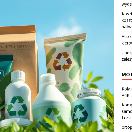
wydat
Koszt
koszt
paliw
Auto 
kiero
Ubez
zależ
MOT
Rola
AdBl
Komp
samo
Lock
ortop