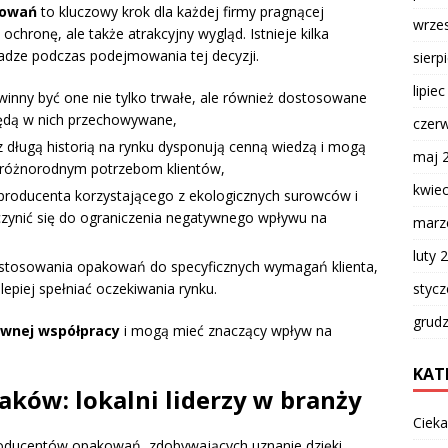
kowań
to kluczowy krok dla każdej firmy pragnącej
wrze
chronę, ale także atrakcyjny wygląd. Istnieje kilka
adze podczas podejmowania tej decyzji.
sierp
lipie
inny być one nie tylko trwałe, ale również dostosowane
będą w nich przechowywane,
czer
z długą historią na rynku dysponują cenną wiedzą i mogą
maj 
 różnorodnym potrzebom klientów,
kwie
producenta korzystającego z ekologicznych surowców i
zynić się do ograniczenia negatywnego wpływu na
marz
luty 
stosowania opakowań do specyficznych wymagań klienta,
lepiej spełniać oczekiwania rynku.
styc
grud
ywnej współpracy
i mogą mieć znaczący wpływ na
KAT
ków: lokalni liderzy w branży
Cieka
producentów opakowań, zdobywających uznanie dzięki