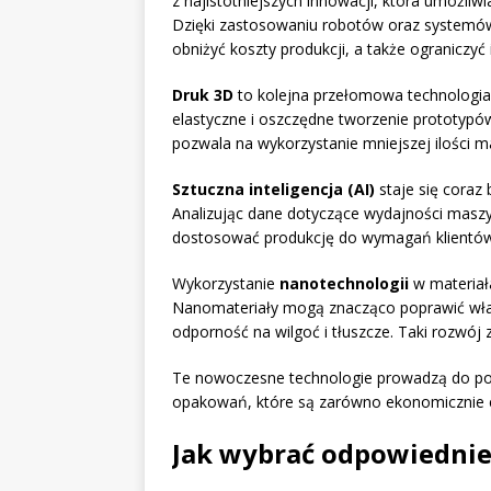
z najistotniejszych innowacji, która umożliw
Dzięki zastosowaniu robotów oraz systemó
obniżyć koszty produkcji, a także ograniczy
Druk 3D
to kolejna przełomowa technologia
elastyczne i oszczędne tworzenie prototypów
pozwala na wykorzystanie mniejszej ilości m
Sztuczna inteligencja (AI)
staje się coraz 
Analizując dane dotyczące wydajności maszy
dostosować produkcję do wymagań klientów
Wykorzystanie
nanotechnologii
w materiał
Nanomateriały mogą znacząco poprawić właś
odporność na wilgoć i tłuszcze. Taki rozwój 
Te nowoczesne technologie prowadzą do po
opakowań, które są zarówno ekonomicznie ef
Jak wybrać odpowiedni