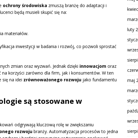
ce
ochrony środowiska
zmuszą branżę do adaptacji i
kwie
ducenci będą musieli skupić się na:
marz
luty 
ia materiałów.
styc
fikacja inwestycji w badania i rozwój, co pozwoli sprostać
wrze
sierp
znych zmian oraz wyzwań. Jednak dzięki
innowacjom
oraz
czer
 na korzyści zarówno dla firm, jak i konsumentów. W ten
 się na idei
zrównoważonego rozwoju
jako fundamentu
maj 
marz
ologie są stosowane w
styc
paźdz
wrze
kowań odgrywają kluczową rolę w zwiększaniu
sierp
onego rozwoju
branży. Automatyzacja procesów to jedna