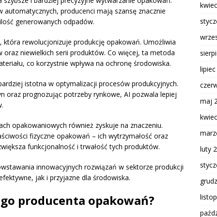
ia szybsze i bardziej precyzyjne wytwarzanie opakowań.
kwie
w automatycznych, producenci mają szansę znacznie
styc
ć ilość generowanych odpadów.
wrze
, która rewolucjonizuje produkcję opakowań. Umożliwia
 oraz niewielkich serii produktów. Co więcej, ta metoda
sierp
ateriału, co korzystnie wpływa na ochronę środowiska.
lipie
bardziej istotna w optymalizacji procesów produkcyjnych.
czer
n oraz prognozując potrzeby rynkowe, AI pozwala lepiej
maj 
.
kwie
ach opakowaniowych również zyskuje na znaczeniu.
marz
ciwości fizyczne opakowań – ich wytrzymałość oraz
zwiększa funkcjonalność i trwałość tych produktów.
luty 
styc
wstawania innowacyjnych rozwiązań w sektorze produkcji
ektywne, jak i przyjazne dla środowiska.
grud
ego producenta opakowań?
listo
paźdz