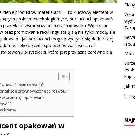
Plany
pełnienie produktów materiałami — to kluczowy element w
Wzór
osnących problemów ekologicznych, producenci opakowań
wydr
h praktyk do wymogów ochrony środowiska. Wdrażanie
Zaku
 oraz promowanie recyklingu stają się nie tylko modą, ale
Serwi
opakowań i jak producenci mogą przyczynić się do bardziej
niea
iadomość ekologiczna społeczeństwa rośnie, rola
ztałtowaniu przyszłości, która jest przyjazna zarówno dla
Mikro
Sprz
osob
kupna
zrównoważonym rozwoju?
Jak z
 kontekście zrównoważonego rozwoju?
Usług
e w produkcji opakowań?
kowań?
 w branży
NAJ
ducent opakowań w
ju?