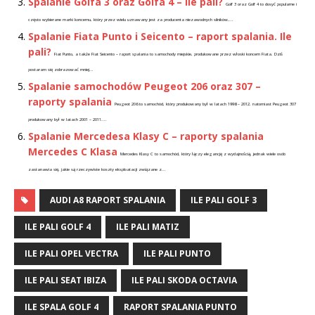
Spalanie Golfa 3 oraz Golfa 4 – ile pali?
Golf 3 oraz Golf 4 to dosyć popularne i
często wybierane marki koncernu, który przez wielu uznawany jest za producenta niezawodnych silników,...
Spalanie Fiata Punto i Seicento – raport spalania. Ile
pali?
Fiat Punto, a także Fiat Seicento – raport spalania to samochody miejskie, produkowane przez włoski koncern Fiata. Dziś
postaram się zobrazować mniej...
Spalanie samochodów Peugeot 206 oraz 307 –
raporty spalania
Peugeot 206 to samochód, który produkowany był w latach 1998 – 2012. natomiast Peugeot 307
produkowany był w latach 2001 – 2011....
Spalanie Mercedesa Klasy C – raporty spalania
Mercedes C Klasa
Mercedes Klasy C to samochód, który łączy elegancję z wydajnością, jednak wiele osób
zastanawia się, jakie są rzeczywiste koszty eksploatacji związane z...
AUDI A8 RAPORT SPALANIA
ILE PALI GOLF 3
ILE PALI GOLF 4
ILE PALI MATIZ
ILE PALI OPEL VECTRA
ILE PALI PUNTO
ILE PALI SEAT IBIZA
ILE PALI SKODA OCTAVIA
ILE SPALA GOLF 4
RAPORT SPALANIA PUNTO