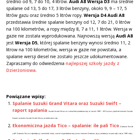
średnio od 9, 7 do 10, 4 litrów.
Audi A8 Wersja D3
ma średnie
spalanie od 13, 5 do 17, 3 litrów benzyny, około 9, 9 – 17, 5
litrów gazu oraz średnio 5 litrów ropy.
Wersja D4 Audi A8
przedstawia średnie spalanie benzyny od 12, 7 do 21, 0 litrów
na 100 kilometrów, a ropy między 8, 7 a 11, 1 litrów. Wersja w
gazie nie została wyprodukowana. Najnowszą wersją
Audi A8
jest
Wersja D5
, której spalanie benzyny wynosi średnio 11, 2
litrow na 100 kilometrów, wersja w gazie nie powstała, a
spalanie wersji diesel nie zostało jeszcze udokumentowane.
Zapraszamy do odwiedzenia
najlepszej szkoły jazdy z
Dzierżoniowa
.
Powiązane wpisy:
Spalanie Suzuki Grand Vitara oraz Suzuki Swift –
raport spalania
Suzuki Grand Vitara to samochód produkowany w latach 1997 – 2014 przez japoński koncern Suzuki.
Raport spalania Suzuki Grand Vitara przedstawia się...
Ekonomiczna jazda Tico – spalanie: ile pali Tico
Daewoo Tico ile
pali? Daewoo Tico to najmniejszy samochód, który został wyprodukowany przez koncern Daewoo. Jego produkcja rozpoczęła się w 1991 roku...