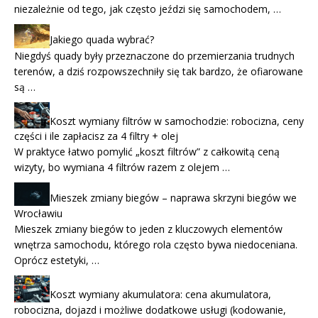
niezależnie od tego, jak często jeździ się samochodem, …
Jakiego quada wybrać?
Niegdyś quady były przeznaczone do przemierzania trudnych
terenów, a dziś rozpowszechniły się tak bardzo, że ofiarowane
są …
Koszt wymiany filtrów w samochodzie: robocizna, ceny
części i ile zapłacisz za 4 filtry + olej
W praktyce łatwo pomylić „koszt filtrów” z całkowitą ceną
wizyty, bo wymiana 4 filtrów razem z olejem …
Mieszek zmiany biegów – naprawa skrzyni biegów we
Wrocławiu
Mieszek zmiany biegów to jeden z kluczowych elementów
wnętrza samochodu, którego rola często bywa niedoceniana.
Oprócz estetyki, …
Koszt wymiany akumulatora: cena akumulatora,
robocizna, dojazd i możliwe dodatkowe usługi (kodowanie,