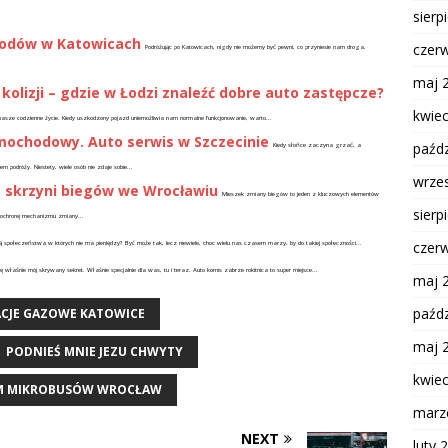
sierp
odów w Katowicach
czer
Podróżując po Katowicach, nigdy nie możemy być pewni, co przyniesie nam droga.
maj 
olizji – gdzie w Łodzi znaleźć dobre auto zastępcze?
kwie
ze codzienne życie. Kiedy uszkodzony pojazd uniemożliwia nam normalne funkcjonowanie, warto...
amochodowy. Auto serwis w Szczecinie
paźdz
Kiedy słońce zaczyna grzać, a
podróży. Niestety, wiele osób nie zdaje sobie...
wrze
 skrzyni biegów we Wrocławiu
Mieszek zmiany biegów to jeden z kluczowych elementów
sierp
 ochronę mechanizmu zmiany...
czer
ją społeczeństwa w których nie ma pieniędzy? Być może tak, lecz niewiele, choc wielu nas czasem marzy, by do takiej społeczności...
łaśnie mój skrywany sekret. Właśnie specjalnie dla was, tu i teraz. Auto komis zabrze rokitnica to super miejsce...
maj 
paźdz
ACJE GAZOWE KATOWICE
maj 
PODNIEŚ MNIE JEZU CHWYTY
kwie
M MIKROBUSÓW WROCŁAW
marz
NEXT
luty 