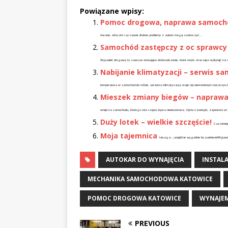
Powiązane wpisy:
Pomoc drogowa, naprawa samoch
Awarie, stłuczki czy nawet drobne problemy z autem mogą zaskoczyć...
Samochód zastępczy z oc sprawcy k
Wypadek drogowy to zawsze stresujące doświadczenie, które może znacząco wpłynąć na nas
Nabijanie klimatyzacji – serwis s
temperatura w samochodzie rośnie, sprawna klimatyzacja staje się nieocenionym towarzyszem 
Mieszek zmiany biegów – naprawa
wnętrza samochodu, którego rola często bywa niedoceniana. Oprócz estetyki, zapewnia on
Duży lotek – wielkie szczęście!
Czy istnie
Moja tajemnica
Uwaga….usiądźcie wygodnie bo padniecie!Wyjawię w
AUTOKAR DO WYNAJĘCIA
INSTAL
MECHANIKA SAMOCHODOWA KATOWICE
POMOC DROGOWA KATOWICE
WYNAJE
PREVIOUS