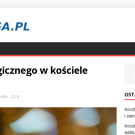
gicznego w kościele
OST
stki
0
Koszt
i zwr
Koszt
AdBl