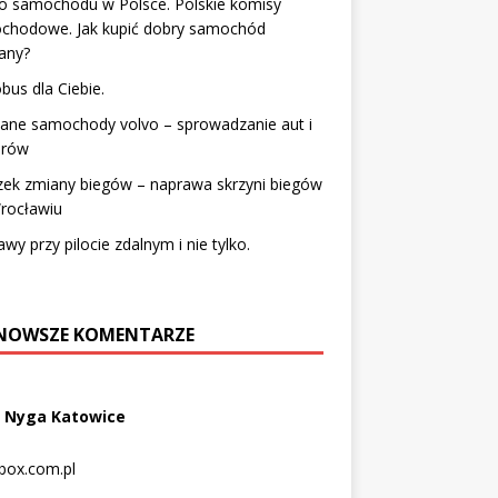
o samochodu w Polsce. Polskie komisy
chodowe. Jak kupić dobry samochód
any?
bus dla Ciebie.
ane samochody volvo – sprowadzanie aut i
rów
zek zmiany biegów – naprawa skrzyni biegów
rocławiu
wy przy pilocie zdalnym i nie tylko.
NOWSZE KOMENTARZE
 Nyga Katowice
box.com.pl