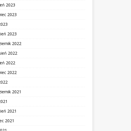
ień 2023
wiec 2023
2023
cień 2023
iernik 2022
sień 2022
ień 2022
wiec 2022
2022
iernik 2021
2021
cień 2021
ec 2021
2021