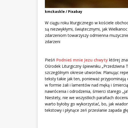
kmckaskle / Pixabay
W ciągu roku liturgicznego w kościele obcho
są niezwykłymi, świątecznymi, jak Wielkano
zdarzeniom towarzyszy odmienna muzycznie 
zdarzeni
Pieśń
Podnieś mnie Jezu chwyty
której zn
Ośrodek Liturgiczny śpiewniku „Przedziwna 
szczególnym okresie utworów. Planując repe
teksty takie jak ten, ponieważ przypominają
w formie żali i lamentów nad męką i śmierci
nawrócenia i odrodzenia, śmierci starego „j
Niestety, nie we wszystkich parafiach docenia
warto byłoby go wykorzystać, bo, jak wia
tekstowy i płynące zeń przesłanie zapada g