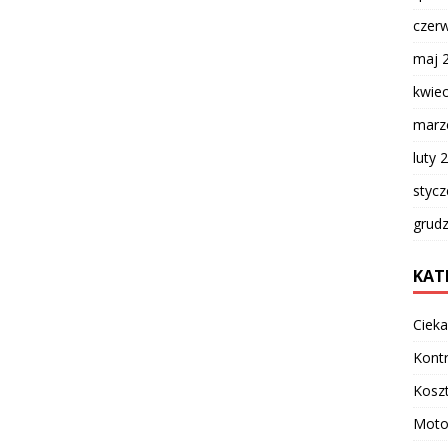
czer
maj 
kwie
marz
luty 
styc
grud
KAT
Cieka
Kontr
Koszt
Moto