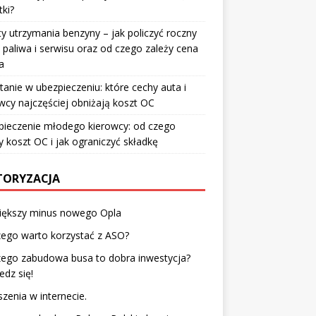
ki?
y utrzymania benzyny – jak policzyć roczny
 paliwa i serwisu oraz od czego zależy cena
a
tanie w ubezpieczeniu: które cechy auta i
wcy najczęściej obniżają koszt OC
pieczenie młodego kierowcy: od czego
y koszt OC i jak ograniczyć składkę
ORYZACJA
iększy minus nowego Opla
ego warto korzystać z ASO?
zego zabudowa busa to dobra inwestycja?
dz się!
zenia w internecie.