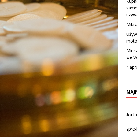
Kupn
samo
używ
Mikro
Używ
moto
Mies
we W
Napra
NAJ
Auto
zpre-