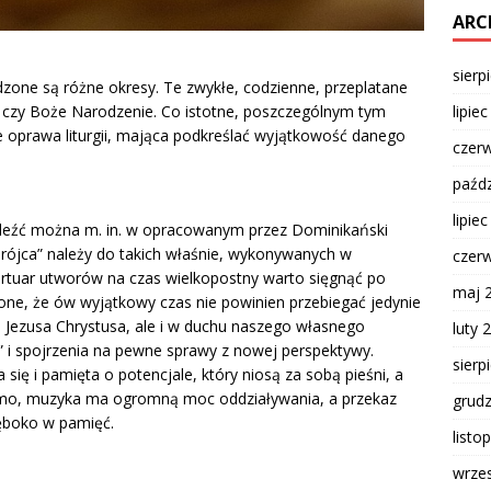
ARC
sierp
dzone są różne okresy. Te zwykłe, codzienne, przeplatane
lipie
c czy Boże Narodzenie. Co istotne, poszczególnym tym
oprawa liturgii, mająca podkreślać wyjątkowość danego
czer
paźdz
lipie
aleźć można m. in. w opracowanym przez Dominikański
Trójca” należy do takich właśnie, wykonywanych w
czer
rtuar utworów na czas wielkopostny warto sięgnąć po
maj 
 one, że ów wyjątkowy czas nie powinien przebiegać jedynie
ą Jezusa Chrystusa, ale i w duchu naszego własnego
luty 
a” i spojrzenia na pewne sprawy z nowej perspektywy.
sierp
 się i pamięta o potencjale, który niosą za sobą pieśni, a
domo, muzyka ma ogromną moc oddziaływania, a przekaz
grud
łęboko w pamięć.
listo
wrze