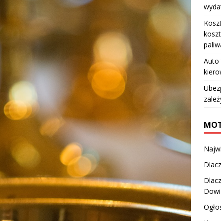
wydat
Koszt
koszt
paliw
Auto 
kiero
Ubez
zależ
MOT
Najw
Dlacz
Dlac
Dowie
Ogłos