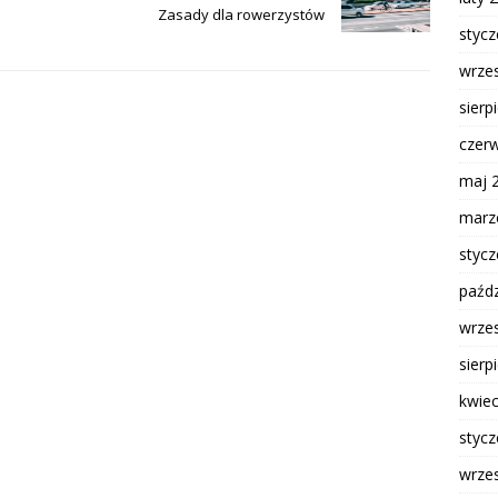
Zasady dla rowerzystów
styc
wrze
sierp
czer
maj 
marz
styc
paźdz
wrze
sierp
kwie
styc
wrze