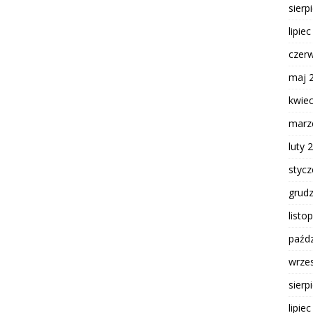
sierp
lipie
czer
maj 
kwie
marz
luty 
styc
grud
listo
paźdz
wrze
sierp
lipie